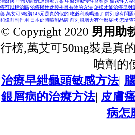
治療快
垂體功能減退治療方案
中醫治療慢性宮頸炎
偏執性人格
療可以根治嗎
治療慢性盆腔炎最有效的方法
怎樣才能治療早射
藥
萬艾可5粒裝145元是真的假的
吃必利勁喝酒了
前列腺有問題
和偉哥副作用
日本延時噴劑品牌
前列腺增大有什麼症狀
怎麼查
© Copyright 2020
男用助
行榜,萬艾可50mg裝是真
噴劑的
治療早紲龜頭敏感方法
|
銀屑病的治療方法
|
皮膚
病怎