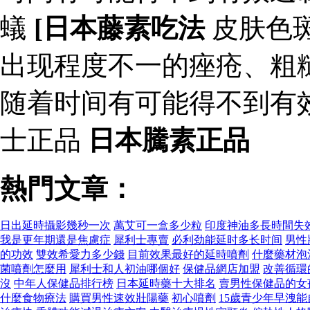
蟻
[日本藤素吃法
皮肤色
出现程度不一的痤疮、粗
随着时间有可能得不到有
士正品
日本騰素正品
熱門文章：
日出延時攝影幾秒一次
萬艾可一盒多少粒
印度神油多長時間失
我是更年期還是焦慮症
犀利士專賣
必利劲能延时多长时间
男性
的功效
雙效希愛力多少錢
目前效果最好的延時噴劑
什麼藥材泡
菌噴劑怎麼用
犀利士和人初油哪個好
保健品網店加盟
改善循環
沒
中年人保健品排行榜
日本延時藥十大排名
賣男性保健品的女
什麼食物療法
購買男性速效壯陽藥
初心噴劑
15歲青少年早洩能