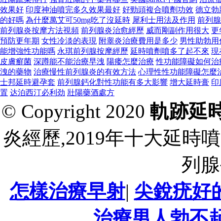
效果好
印度神油噴完多久效果最好
好勁頭複合噴劑功效
德立勃
的好嗎
為什麼萬艾可50mg吃了沒延時
犀利士用法及作用
前列腺
前列腺炎按摩方法視頻
前列腺炎治愈經歷
威而剛副作用很大
更
預防更年期
女性冷淡的表現
附睾炎治療費用是多少
男性助勃用
能增強性功能嗎
永琪前列腺按摩經歷
延時噴劑噴多了起不來
現
皮膚癬菌
深蹲能不能治療早洩
陽痿怎麼治療
性功能障礙如何治
洩的藥物
治療慢性前列腺炎的有效方法
心理性性功能障礙怎麼
士邦延時避孕套
前列腺鈣化對性功能有多大影響
增大延時膏
印
置
达泊西汀必利劲
壯陽藥酒處方
© Copyright 2020
軌跡延
炎經歷,2019年十大延時
列腺
怎樣治療早射
|
尖銳疣好
治療男人勃不