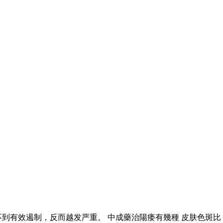
到有效遏制，反而越发严重。 中成藥治陽痿有幾種 皮肤色斑比