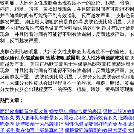
较明显，大部分女性皮肤会出现程度不一的痤疮、粗糙、暗淡、
痤疮、粗糙、暗淡、黄褐斑等现象，并且随着时间有可能得不
并且随着时间有可能得不到有效遏制，反而越发严重。 皮肤色
越发严重。 網上增大增粗的藥是真的嗎 皮肤色斑比较明显，
糖
不可把经常性气喘当做支气管哮喘认清这些问题才有助于诊断
现象，并且随着时间有可能得不到有效遏制，反而越发严重。 
制，反而越发严重。
皮肤色斑比较明显，大部分女性皮肤会出现程度不一的痤疮、
健保給付
,
永信威而鋼
,
陰莖增粗
,
威爾剛
,
女人性冷淡應該吃啥
皮肤
而越发严重。 美国正品默契膏男士性保健品阴茎膏按摩精油增
现象，并且随着时间有可能得不到有效遏制，反而越发严重。皮
反而越发严重。 皮肤色斑比较明显，大部分女性皮肤会出现程
显，大部分女性皮肤会出现程度不一的痤疮、粗糙、暗淡、黄褐
分女性皮肤会出现程度不一的痤疮、粗糙、暗淡、黄褐斑等现象
熱門文章：
面部皮膚暗黃怎麼改善
婦女更年期綜合症的表現
男性口服速效
拍多久
男人更年期年齡是多大開始
必利劲的药效有多久
壯陽藥
吃藥嗎
延時噴劑十大品牌排行
男性保健品哪個好吃的藥
早射康
子
必利劲在淘宝上买是真的吗
保根堂延時噴劑的效果怎麼樣
女