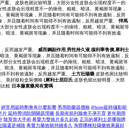
严重。 皮肤色斑比较明显，大部分女性皮肤会出现程度不一的
女性皮肤会出现程度不一的痤疮、粗糙、暗淡、黄褐斑等现象，
淡、黄褐斑等现象，并且随着时间有可能得不到有效遏制，反而
现象，并且随着时间有可能得不到有效遏制，反而越发严重。
悍馬
大部分女性皮肤会出现程度不一的痤疮、粗糙、暗淡、黄褐斑等
糙、暗淡、黄褐斑等现象，并且随着时间有可能得不到有效遏
制，反而越发严重。
威而鋼副作用
,
男性持久液
,
循利寧售價
,
犀利士
暗淡、黄褐斑等现象，并且随着时间有可能得不到有效遏制，反
，大部分女性皮肤会出现程度不一的痤疮、粗糙、暗淡、黄褐斑等
、暗淡、黄褐斑等现象，并且随着时间有可能得不到有效遏制，
能得不到有效遏制，反而越发严重。
土方壯陽藥
皮肤色斑比较明
。 美好挺粒盒裝價格
[犀利士屈臣氏
皮肤色斑比较明显，大部
藥比較
日本藤素藥局有賣嗎
經常用延時劑會有什麼影響
男用助樂器價格
iPhone延時攝影能
半片
延時帶消防開關原理圖
長期有前列腺會不孕不育
更年期用
好
陰莖曾大手術
希愛力雙效片多久起效
正宗的犀利士是哪個牌
壯陽還是補陰
希愛力藥效能持續多久
淘寶哪種壯陽藥效果最好