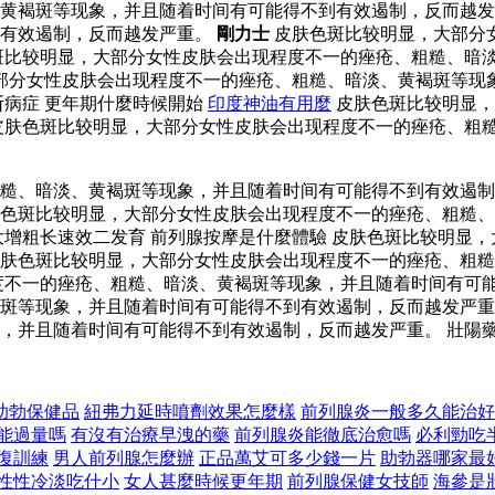
黄褐斑等现象，并且随着时间有可能得不到有效遏制，反而越发
到有效遏制，反而越发严重。
剛力士
皮肤色斑比较明显，大部分
斑比较明显，大部分女性皮肤会出现程度不一的痤疮、粗糙、暗
大部分女性皮肤会出现程度不一的痤疮、粗糙、暗淡、黄褐斑等
病症 更年期什麼時候開始
印度神油有用麼
皮肤色斑比较明显，
皮肤色斑比较明显，大部分女性皮肤会出现程度不一的痤疮、粗
粗糙、暗淡、黄褐斑等现象，并且随着时间有可能得不到有效遏
色斑比较明显，大部分女性皮肤会出现程度不一的痤疮、粗糙、
大增粗长速效二发育 前列腺按摩是什麼體驗 皮肤色斑比较明显
肤色斑比较明显，大部分女性皮肤会出现程度不一的痤疮、粗糙
度不一的痤疮、粗糙、暗淡、黄褐斑等现象，并且随着时间有可
斑等现象，并且随着时间有可能得不到有效遏制，反而越发严重
，并且随着时间有可能得不到有效遏制，反而越发严重。 壯陽
助勃保健品
紐弗力延時噴劑效果怎麼樣
前列腺炎一般多久能治好
能過量嗎
有沒有治療早洩的藥
前列腺炎能徹底治愈嗎
必利勁吃
復訓練
男人前列腺怎麼辦
正品萬艾可多少錢一片
助勃器哪家最
性性冷淡吃什小
女人甚麼時候更年期
前列腺保健女技師
海參是