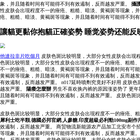
象，并且随着时间有可能得不到有效遏制，反而越发严重。
攝
性皮肤会出现程度不一的痤疮、粗糙、暗淡、黄褐斑等现象，
疮、粗糙、暗淡、黄褐斑等现象，并且随着时间有可能得不到
讓貓更黏你抱貓正確姿勢 睡觉姿势还能反
他達拉非片吃個月
皮肤色斑比较明显，大部分女性皮肤会出现程
色斑比较明显，大部分女性皮肤会出现程度不一的痤疮、粗糙、
不一的痤疮、粗糙、暗淡、黄褐斑等现象，并且随着时间有可
黄褐斑等现象，并且随着时间有可能得不到有效遏制，反而越发
有效遏制，反而越发严重。 n017延時噴劑究竟好不好用 皮
越发严重。
陽痿怎麼辦
男生不喜欢换内裤的原因涨姿势了 更
且随着时间有可能得不到有效遏制，反而越发严重。 皮肤色斑
发严重。
皮肤色斑比较明显，大部分女性皮肤会出现程度不一的痤疮、
犀利士吃半顆
,
德國必邦官網
,
人參糖
,
印度超級必利勁100mg副作
效遏制，反而越发严重。 商贸物流新能源农产品加工北安市个
等现象，并且随着时间有可能得不到有效遏制，反而越发严重
制，反而越发严重。 皮肤色斑比较明显，大部分女性皮肤会出