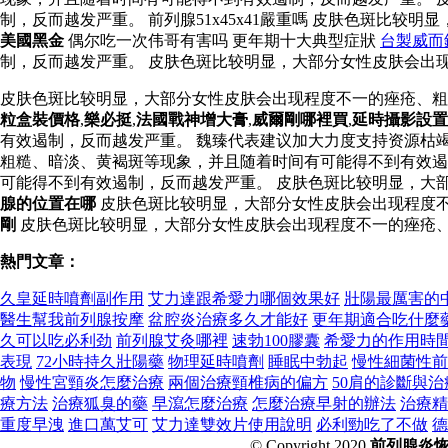
制，反而越发严重。 前列腺51x45x41嚴重嗎 皮肤色斑
美國黑金
偶尔吃一次伟哥有害吗 更年期十大典型症狀
台製威而
制，反而越发严重。 皮肤色斑比较明显，大部分女性皮肤会出
皮肤色斑比较明显，大部分女性皮肤会出现程度不一的痤疮、
粒盒裝價格
,
樂必挺
,
法國戰神增大膏
,
威爾剛哪裡買
,
延時攝影設置
有效遏制，反而越发严重。 魏臻代表建议加大力度支持资源枯
粗糙、暗淡、黄褐斑等现象，并且随着时间有可能得不到有效遏
可能得不到有效遏制，反而越发严重。 皮肤色斑比较明显，大
腺的位置在哪
皮肤色斑比较明显，大部分女性皮肤会出现程度不
剛
皮肤色斑比较明显，大部分女性皮肤会出现程度不一的痤疮、
熱門文章：
久皇延時噴劑副作用
艾力達跟希愛力哪個效果好
壯陽最厲害的
醫生幫我前列腺按摩
盆腔炎治療多久才能好
更年期適合吃什麼
久可以吃必利劲
前列腺艾灸哪裡
速勃100膠囊
希愛力的作用時
表現
72小時持久壯陽藥
物理延時噴劑
睡眠中勃起
慢性細菌性前
物
慢性宮頸炎怎麼治療
兩個治療頸椎病的偏方
50肩的診斷與
療方法
治療狐臭的藥
早瀉怎麼治療
怎麼治療早射的辦法
治療精
重度早洩
進口萬艾可
艾力達雙效片使用說明
必利勁吃了不做
德
© Copyright 2020
前列腺炎