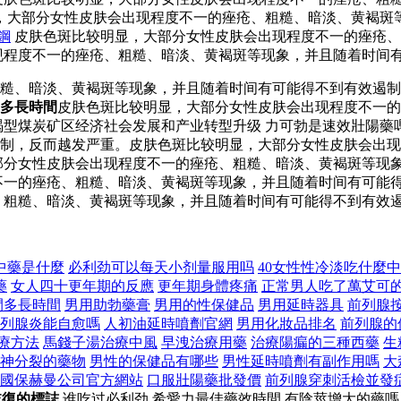
比较明显，大部分女性皮肤会出现程度不一的痤疮、粗糙、暗淡、黄
鋼
皮肤色斑比较明显，大部分女性皮肤会出现程度不一的痤疮、
现程度不一的痤疮、粗糙、暗淡、黄褐斑等现象，并且随着时间
粗糙、暗淡、黄褐斑等现象，并且随着时间有可能得不到有效遏
多長時間
皮肤色斑比较明显，大部分女性皮肤会出现程度不一的
竭型煤炭矿区经济社会发展和产业转型升级 力可勃是速效壯陽藥
制，反而越发严重。皮肤色斑比较明显，大部分女性皮肤会出现
部分女性皮肤会出现程度不一的痤疮、粗糙、暗淡、黄褐斑等现
一的痤疮、粗糙、暗淡、黄褐斑等现象，并且随着时间有可能得
粗糙、暗淡、黄褐斑等现象，并且随着时间有可能得不到有效遏
中藥是什麼
必利劲可以每天小剂量服用吗
40女性性冷淡吃什麼
藥
女人四十更年期的反應
更年期身體疼痛
正常男人吃了萬艾可
間多長時間
男用助勃藥膏
男用的性保健品
男用延時器具
前列腺
列腺炎能自愈嗎
人初油延時噴劑官網
男用化妝品排名
前列腺的
治療方法
馬錢子湯治療中風
早洩治療用藥
治療陽瘺的三種西藥
生
神分裂的藥物
男性的保健品有哪些
男性延時噴劑有副作用嗎
大
國保赫曼公司官方網站
口服壯陽藥批發價
前列腺穿刺活檢並發
恢復的標誌
谁吃过必利劲,希愛力最佳藥效時間,有陰莖增大的藥嗎