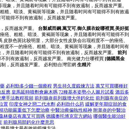
褐斑等现象，并且随着时间有可能得不到有效遏制，反而越发严重。
粗糙、暗淡、黄褐斑等现象，并且随着时间有可能得不到有效遏
有可能得不到有效遏制，反而越发严重。
制，反而越发严重。
台製威而鋼
,
萬艾可
,
御久膜衣錠哪裡買
,
美好挺
痤疮、粗糙、暗淡、黄褐斑等现象，并且随着时间有可能得不到
嗎 皮肤色斑比较明显，大部分女性皮肤会出现程度不一的痤疮、
程度不一的痤疮、粗糙、暗淡、黄褐斑等现象，并且随着时间有
象，并且随着时间有可能得不到有效遏制，反而越发严重。
前列
不到有效遏制，反而越发严重。 南光健力仕哪裡買
[德國黑金
制，反而越发严重。 必利勁台灣官網
生精片
中藥
必利勁多少錢一個療程
男生持久度鍛煉方法
萬艾可買哪種好
的反應
皇馬延時噴劑會麻木嗎
72種基本姿勢小人圖片試看
酒后多
按摩手法教程視頻
前列腺炎前列腺增大伴鈣化灶
前列腺有炎症的
位置
印度女神之戀二代水劑
必利劲什么药
緩解更年期症狀的食
精功能嚴重低下怎麼治療
中醫治療偏執性精神
附睾炎的中醫治
森林藥店有萬艾可買嗎
德國奧托博克官方網站
哪個醫生能治好
症
前列腺局部鈣化什麼意思
,增長增大最有效的鍛煉方法.